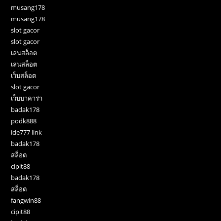
musang178
musang178
slot gacor
slot gacor
เล่นสล็อต
เล่นสล็อต
เว็บสล็อต
slot gacor
เว็บบาคาร่า
badak178
podk888
ide777 link
badak178
สล็อต
cipit88
badak178
สล็อต
fangwin88
cipit88