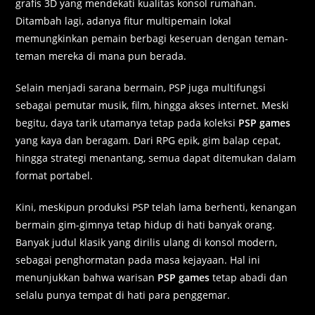
grafis 3D yang mendekati kualitas konsol rumahan.
Ditambah lagi, adanya fitur multipemain lokal
memungkinkan pemain berbagi keseruan dengan teman-
teman mereka di mana pun berada.
Selain menjadi sarana bermain, PSP juga multifungsi
sebagai pemutar musik, film, hingga akses internet. Meski
begitu, daya tarik utamanya tetap pada koleksi
PSP games
yang kaya dan beragam. Dari RPG epik, gim balap cepat,
hingga strategi menantang, semua dapat ditemukan dalam
format portabel.
Kini, meskipun produksi PSP telah lama berhenti, kenangan
bermain gim-gimnya tetap hidup di hati banyak orang.
Banyak judul klasik yang dirilis ulang di konsol modern,
sebagai penghormatan pada masa kejayaan. Hal ini
menunjukkan bahwa warisan
PSP games
tetap abadi dan
selalu punya tempat di hati para penggemar.