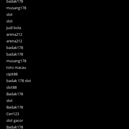
badak178
musang178
slot
slot
judi bola
arena212
arena212
badak178
badak178
musang178
toto macau
cipit88
badak 178 slot
slot88
Badak178
slot
Badak178
Ceri123
slot gacor
Badak178