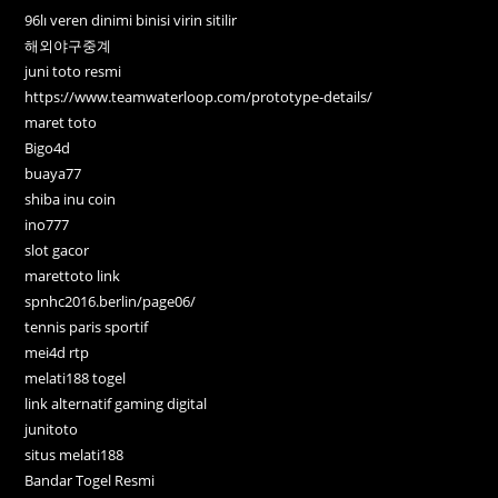
96lı veren dinimi binisi virin sitilir
해외야구중계
juni toto resmi
https://www.teamwaterloop.com/prototype-details/
maret toto
Bigo4d
buaya77
shiba inu coin
ino777
slot gacor
marettoto link
spnhc2016.berlin/page06/
tennis paris sportif
mei4d rtp
melati188 togel
link alternatif gaming digital
junitoto
situs melati188
Bandar Togel Resmi