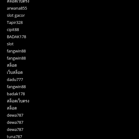
สล็อตเว็บตรง
arwana855
slot gacor
Tapir328
cipit88
BADAK178
slot
fangwin88
fangwin88
สล็อต
เว็บสล็อต
dadu777
fangwin88
badak178
สล็อตเว็บตรง
สล็อต
dewa787
dewa787
dewa787
tuna787