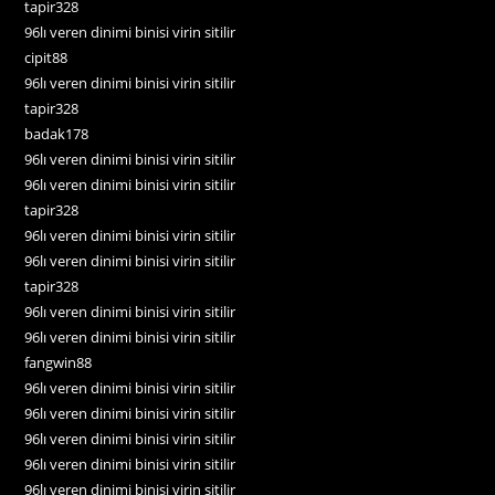
tapir328
96lı veren dinimi binisi virin sitilir
cipit88
96lı veren dinimi binisi virin sitilir
tapir328
badak178
96lı veren dinimi binisi virin sitilir
96lı veren dinimi binisi virin sitilir
tapir328
96lı veren dinimi binisi virin sitilir
96lı veren dinimi binisi virin sitilir
tapir328
96lı veren dinimi binisi virin sitilir
96lı veren dinimi binisi virin sitilir
fangwin88
96lı veren dinimi binisi virin sitilir
96lı veren dinimi binisi virin sitilir
96lı veren dinimi binisi virin sitilir
96lı veren dinimi binisi virin sitilir
96lı veren dinimi binisi virin sitilir