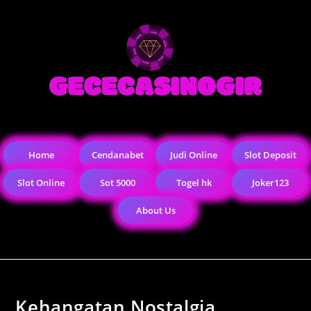
Home
Cendanabet
Judi Online
Slot Deposit
Slot Online
Sot 5000
Togel hk
Joker123
About Us
Kehangatan Nostalgia