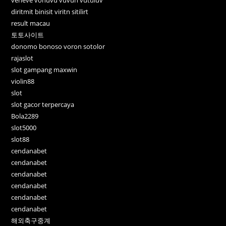
veneve vonuvu vuvun vutuluv
diritmit binisit viritn sitilirt
result macau
토토사이트
donomo bonoso voron sotolor
rajaslot
slot gampang maxwin
violin88
slot
slot gacor terpercaya
Bola2289
slot5000
slot88
cendanabet
cendanabet
cendanabet
cendanabet
cendanabet
cendanabet
해외축구중계