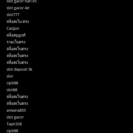
slot gacor hari ini
slot gacor 4d
slot777
สล็อตเว็บ ตรง
Casijon
สล็อตpgแท้
รวมเว็บตรง
สล็อตเว็บตรง
สล็อตเว็บตรง
สล็อตเว็บตรง
slot deposit 5k
slot
cipit88
slot88
สล็อตเว็บตรง
สล็อตเว็บตรง
arwana855
slot gacor
Tapir328
cipit88