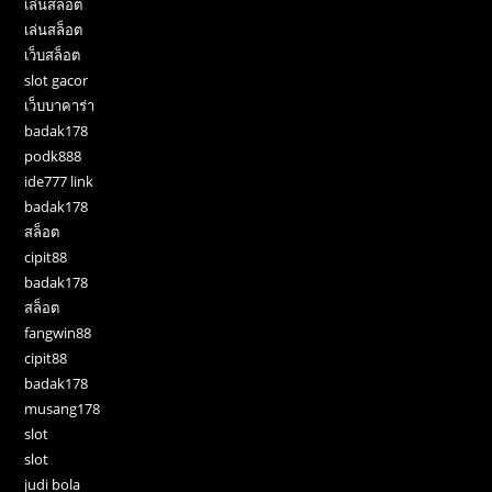
เล่นสล็อต
เล่นสล็อต
เว็บสล็อต
slot gacor
เว็บบาคาร่า
badak178
podk888
ide777 link
badak178
สล็อต
cipit88
badak178
สล็อต
fangwin88
cipit88
badak178
musang178
slot
slot
judi bola