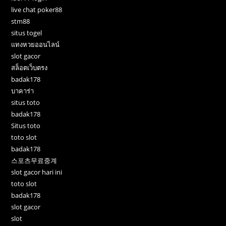
live chat poker88
stm88
situs togel
แทงหวยออนไลน์
slot gacor
สล็อตเว็บตรง
badak178
บาคาร่า
situs toto
badak178
Situs toto
toto slot
badak178
스포츠무료중계
slot gacor hari ini
toto slot
badak178
slot gacor
slot