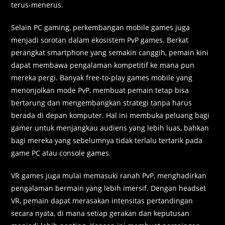
terus-menerus.
Selain PC gaming, perkembangan mobile games juga
menjadi sorotan dalam ekosistem PvP games. Berkat
perangkat smartphone yang semakin canggih, pemain kini
dapat membawa pengalaman kompetitif ke mana pun
mereka pergi. Banyak free-to-play games mobile yang
menonjolkan mode PvP, membuat pemain tetap bisa
bertarung dan mengembangkan strategi tanpa harus
berada di depan komputer. Hal ini membuka peluang bagi
gamer untuk menjangkau audiens yang lebih luas, bahkan
bagi mereka yang sebelumnya tidak terlalu tertarik pada
game PC atau console games.
VR games juga mulai memasuki ranah PvP, menghadirkan
pengalaman bermain yang lebih imersif. Dengan headset
VR, pemain dapat merasakan intensitas pertandingan
secara nyata, di mana setiap gerakan dan keputusan