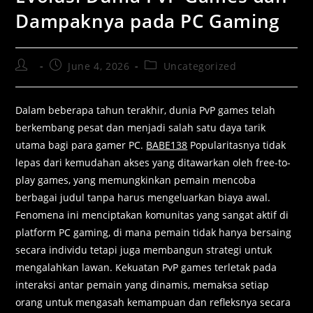
Dampaknya pada PC Gaming
June 4, 2026
Uncategorized
Dalam beberapa tahun terakhir, dunia PvP games telah
berkembang pesat dan menjadi salah satu daya tarik
utama bagi para gamer PC.
BABE138
Popularitasnya tidak
lepas dari kemudahan akses yang ditawarkan oleh free-to-
play games, yang memungkinkan pemain mencoba
berbagai judul tanpa harus mengeluarkan biaya awal.
Fenomena ini menciptakan komunitas yang sangat aktif di
platform PC gaming, di mana pemain tidak hanya bersaing
secara individu tetapi juga membangun strategi untuk
mengalahkan lawan. Kekuatan PvP games terletak pada
interaksi antar pemain yang dinamis, memaksa setiap
orang untuk mengasah kemampuan dan refleksnya secara