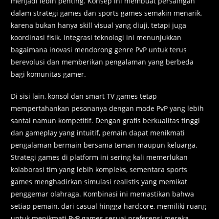
menjadi lebih penting. Konsep ini membuat persaingan
dalam strategi games dan sports games semakin menarik,
karena bukan hanya skill visual yang diuji, tetapi juga
koordinasi fisik. Integrasi teknologi ini menunjukkan
bagaimana inovasi mendorong genre PvP untuk terus
berevolusi dan memberikan pengalaman yang berbeda
bagi komunitas gamer.
Di sisi lain, konsol dan smart TV games tetap
mempertahankan pesonanya dengan mode PvP yang lebih
santai namun kompetitif. Dengan grafis berkualitas tinggi
dan gameplay yang intuitif, pemain dapat menikmati
pengalaman bermain bersama teman maupun keluarga.
Strategi games di platform ini sering kali memerlukan
kolaborasi tim yang lebih kompleks, sementara sports
games menghadirkan simulasi realistis yang memikat
penggemar olahraga. Kombinasi ini memastikan bahwa
setiap pemain, dari casual hingga hardcore, memiliki ruang
untuk menikmati PvP games sesuai preferensi mereka.