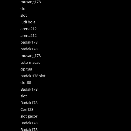
musang178
slot
slot
judi bola
arena212
arena212
badak178
badak178
musang178
toto macau
cipit88
badak 178 slot
slot88
Badak178
slot
Badak178
Ceri123
slot gacor
Badak178
Badak178