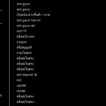
slot gacor
slot gacor
เว็บพนัน ฝากขั้นต่ำ 1 บาท
slot gacor hari ini
slot gacor 4d
slot777
สล็อตเว็บ ตรง
Casijon
สล็อตpgแท้
รวมเว็บตรง
สล็อตเว็บตรง
สล็อตเว็บตรง
สล็อตเว็บตรง
slot deposit 5k
slot
cipit88
slot88
an
สล็อตเว็บตรง
สล็อตเว็บตรง