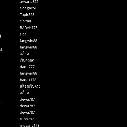
arwana855
slot gacor
Tapir328
cipit88
BADAK178
slot
g
fangwin88
fangwin88
ol
สล็อต
เว็บสล็อต
dadu777
fangwin88
badak178
สล็อตเว็บตรง
สล็อต
dewa787
dewa787
dewa787
tuna787
musang178