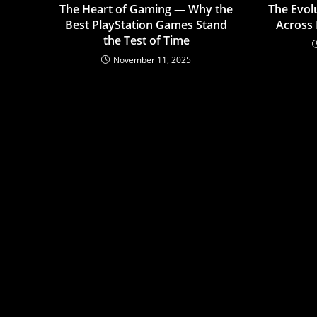
The Heart of Gaming — Why the
The Evol
Best PlayStation Games Stand
Across
the Test of Time
November 11, 2025