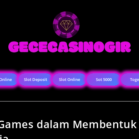
 Online
Slot Deposit
Slot Online
Sot 5000
Toge
n Games dalam Membentuk
ia