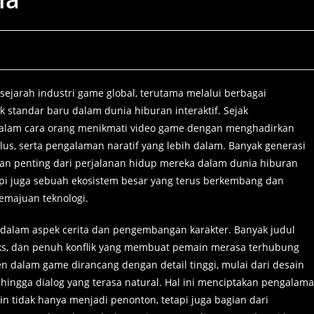
 sejarah industri game global, terutama melalui berbagai
standar baru dalam dunia hiburan interaktif. Sejak
dalam cara orang menikmati video game dengan menghadirkan
halus, serta pengalaman naratif yang lebih dalam. Banyak generasi
an penting dari perjalanan hidup mereka dalam dunia hiburan
tapi juga sebuah ekosistem besar yang terus berkembang dan
emajuan teknologi.
a dalam aspek cerita dan pengembangan karakter. Banyak judul
eks, dan penuh konflik yang membuat pemain merasa terhubung
n dalam game dirancang dengan detail tinggi, mulai dari desain
, hingga dialog yang terasa natural. Hal ini menciptakan pengalam
in tidak hanya menjadi penonton, tetapi juga bagian dari