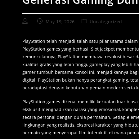
May 19, 2026
Uncategorized
PlayStation telah menjadi salah satu pilar utama dalam
PlayStation games yang berhasil
Slot Jackpot
membentuk 
kemunculannya, PlayStation membawa revolusi besar 
kualitas grafis yang lebih tinggi, gameplay yang lebih 
gamer tumbuh bersama konsol ini, menjadikannya bagi
digital. PlayStation bukan hanya perangkat gaming, te
beradaptasi dengan kebutuhan pemain modern serta k
PlayStation games dikenal memiliki kekuatan luar bias
eksklusif menghadirkan narasi yang emosional, kompl
secara personal dengan dunia permainan. Setiap eleme
lingkungan yang realistis, ekspresi karakter yang hidup
bermain yang menyerupai film interaktif, di mana pema