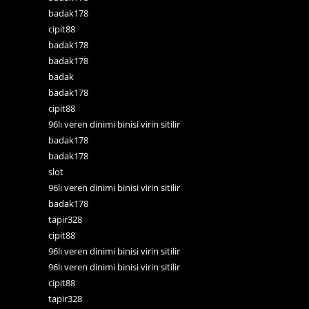
badak178
cipit88
badak178
badak178
badak
badak178
cipit88
96lı veren dinimi binisi virin sitilir
badak178
badak178
slot
96lı veren dinimi binisi virin sitilir
badak178
tapir328
cipit88
96lı veren dinimi binisi virin sitilir
96lı veren dinimi binisi virin sitilir
cipit88
tapir328