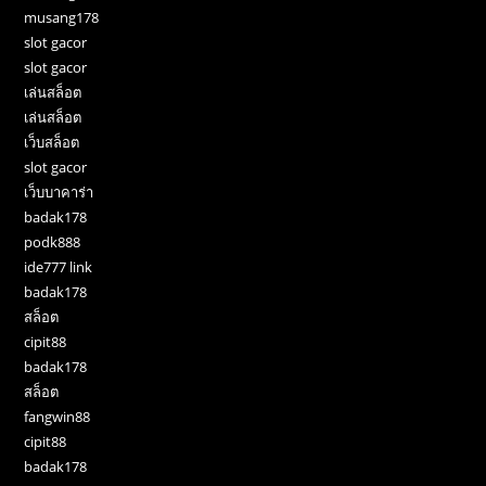
musang178
slot gacor
slot gacor
เล่นสล็อต
เล่นสล็อต
เว็บสล็อต
slot gacor
เว็บบาคาร่า
badak178
podk888
ide777 link
badak178
สล็อต
cipit88
badak178
สล็อต
fangwin88
cipit88
badak178