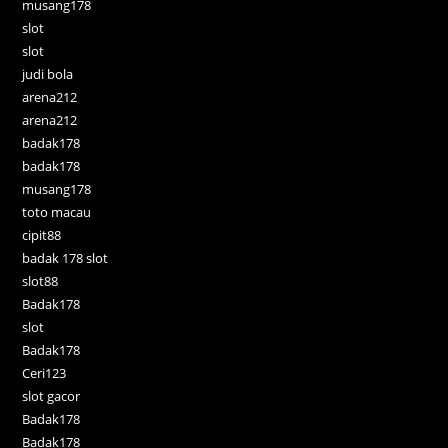
musang178
slot
slot
judi bola
arena212
arena212
badak178
badak178
musang178
toto macau
cipit88
badak 178 slot
slot88
Badak178
slot
Badak178
Ceri123
slot gacor
Badak178
Badak178