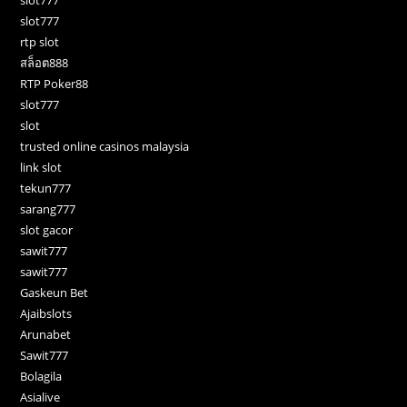
slot777
slot777
rtp slot
สล็อต888
RTP Poker88
slot777
slot
trusted online casinos malaysia
link slot
tekun777
sarang777
slot gacor
sawit777
sawit777
Gaskeun Bet
Ajaibslots
Arunabet
Sawit777
Bolagila
Asialive