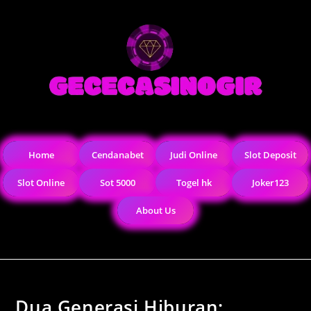
Home
Cendanabet
Judi Online
Slot Deposit
Slot Online
Sot 5000
Togel hk
Joker123
About Us
Dua Generasi Hiburan: