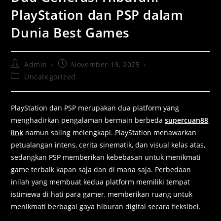
PlayStation dan PSP dalam
Dunia Best Games
Admin
November 19, 2025
Uncategorized
PlayStation dan PSP merupakan dua platform yang
menghadirkan pengalaman bermain berbeda
supercuan88
link
namun saling melengkapi. PlayStation menawarkan
petualangan intens, cerita sinematik, dan visual kelas atas,
sedangkan PSP memberikan kebebasan untuk menikmati
game terbaik kapan saja dan di mana saja. Perbedaan
inilah yang membuat kedua platform memiliki tempat
istimewa di hati para gamer, memberikan ruang untuk
menikmati berbagai gaya hiburan digital secara fleksibel.