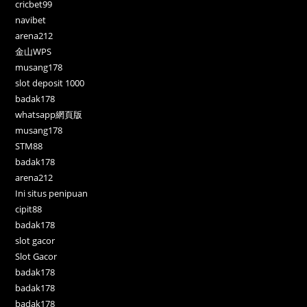
cricbet99
navibet
arena212
金山WPS
musang178
slot deposit 1000
badak178
whatsapp網頁版
musang178
STM88
badak178
arena212
Ini situs penipuan
cipit88
badak178
slot gacor
Slot Gacor
badak178
badak178
badak178